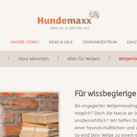
T
UNSERE STORES
NEWS & SALE
SEMINARZENTRUM
GANZ
Store München
Alles für Welpen
Welpenb
Für wissbegierig
Als engagierter Welpenneuling
möglich? Doch die Masse an I
unübersichtlich? Wir helfen D
einer freundschaftlichen und
So wird Dein Welpe zu einem