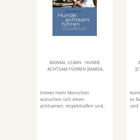
ANIMAL LEARN - HUNDE
ACHTSAM FÜHREN [MARIA
[
REHBERGER]
Immer mehr Menschen
Komm
wünschen sich einen
es b
achtsamen, respektvollen und
und 
freundlichen Umgang mit ihrem
bed
Hund. Der Schwerpunkt der
Einf
Erziehung hat sich in den letzten
und 
Jahren darauf verlagert, die
dami
Bindung zu vertiefen und
der 