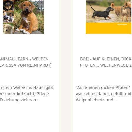
ANIMAL LEARN - WELPEN
BOD - AUF KLEINEN, DIC
CLARISSA VON REINHARDT]
PFOTEN... WELPENWEGE 
FREUNDSCHAFT [ULLI
REICHMANN]
t ein Welpe ins Haus, gibt
"Auf kleinen dicken Pfoten"
ei seiner Aufzucht, Pflege
wackelt es daher, gefüllt mit
Erziehung vieles zu
Welpenliebreiz und
enken.
Hundewissen sowie dem Zie
ühlungsvermögen, Geduld
seine Leserinnen und Leser
Fachwissen sind gefragt,
Anfang an auf die Wege zur
t sich aus dem Hundebaby
Freundschaft zu führen. Als
erwachsene, gut
dritter Band einer Reihe