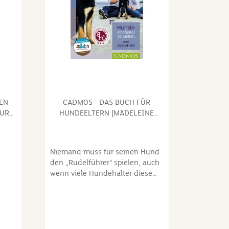
KEN
CADMOS - DAS BUCH FÜR
ZUR
HUNDEELTERN [MADELEINE
FRANCK UND ROLF C. FRANCK]
Niemand muss für seinen Hund
den „Rudelführer“ spielen, auch
wenn viele Hundehalter diese
l,
veralteten Ansichten noch im
 von
Hinterkopf haben. Die Aufgabe
von liebevollen Hundeeltern liegt
vielmehr in der Übernahme von
Verantwortung – für die Erfüllung